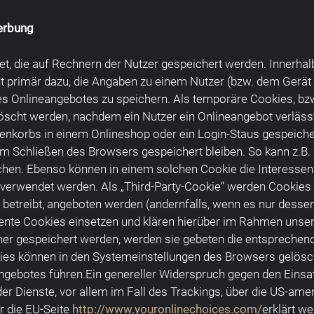
erbung
et, die auf Rechnern der Nutzer gespeichert werden. Innerha
t primär dazu, die Angaben zu einem Nutzer (bzw. dem Gerät
s Onlineangebotes zu speichern. Als temporäre Cookies, bzw
öscht werden, nachdem ein Nutzer ein Onlineangebot verläss
renkorbs in einem Onlineshop oder ein Login-Staus gespeicher
m Schließen des Browsers gespeichert bleiben. So kann z.B.
hen. Ebenso können in einem solchen Cookie die Interessen d
rwendet werden. Als „Third-Party-Cookie“ werden Cookies be
betreibt, angeboten werden (andernfalls, wenn es nur dessen
te Cookies einsetzen und klären hierüber im Rahmen unsere
er gespeichert werden, werden sie gebeten die entsprechend
kies können in den Systemeinstellungen des Browsers gelös
ngebotes führen.Ein genereller Widerspruch gegen den Einsa
der Dienste, vor allem im Fall des Trackings, über die US-ame
r die EU-Seite
http://www.youronlinechoices.com/
erklärt w